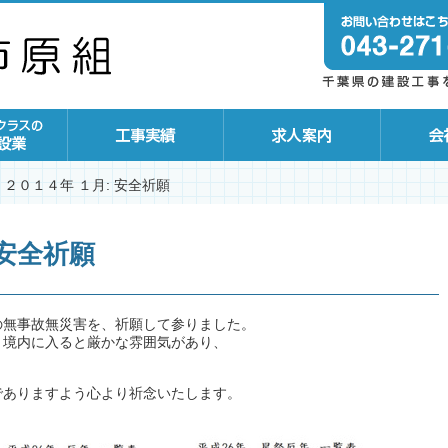
２０１４年 １月: 安全祈願
 安全祈願
の無事故無災害を、祈願して参りました。
、境内に入ると厳かな雰囲気があり、
でありますよう心より祈念いたします。
。