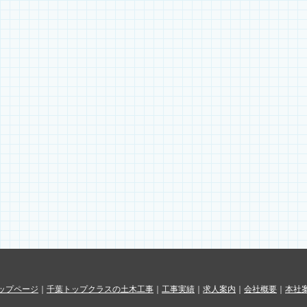
ップページ
｜
千葉トップクラスの土木工事
｜
工事実績
｜
求人案内
｜
会社概要
｜
本社