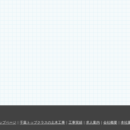
ップページ
｜
千葉トップクラスの土木工事
｜
工事実績
｜
求人案内
｜
会社概要
｜
本社