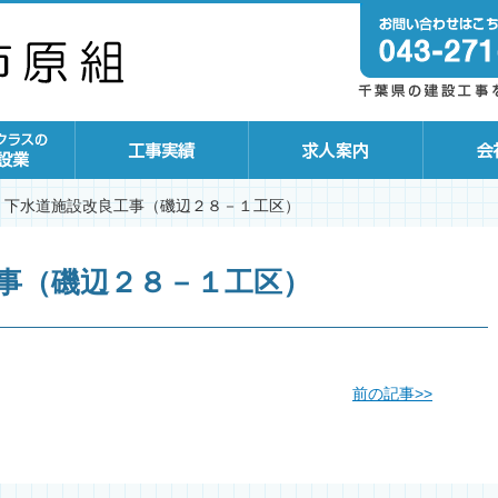
下水道施設改良工事（磯辺２８－１工区）
事（磯辺２８－１工区）
前の記事
>>