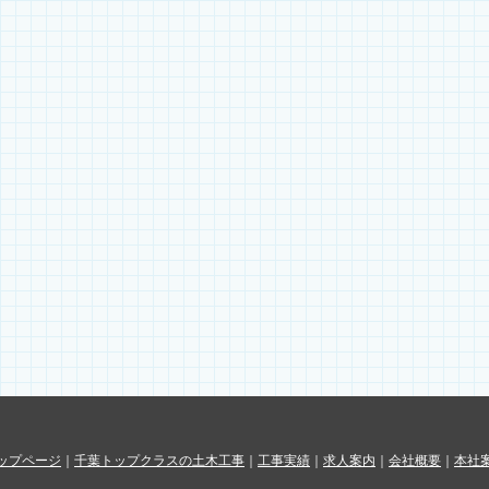
ップページ
｜
千葉トップクラスの土木工事
｜
工事実績
｜
求人案内
｜
会社概要
｜
本社