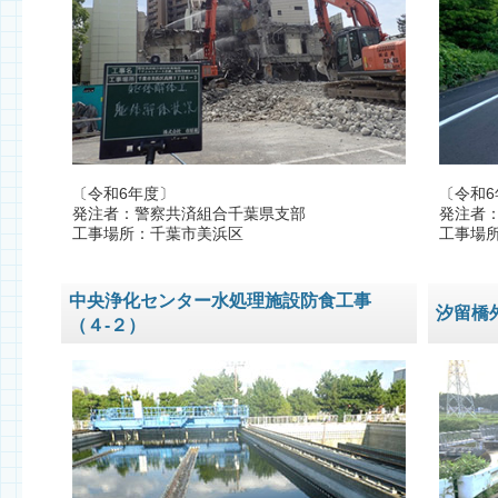
〔令和6年度〕
〔令和6
発注者：警察共済組合千葉県支部
発注者
工事場所：千葉市美浜区
工事場
中央浄化センター水処理施設防食工事
汐留橋
（４-２）