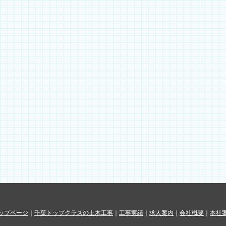
ップページ
｜
千葉トップクラスの土木工事
｜
工事実績
｜
求人案内
｜
会社概要
｜
本社