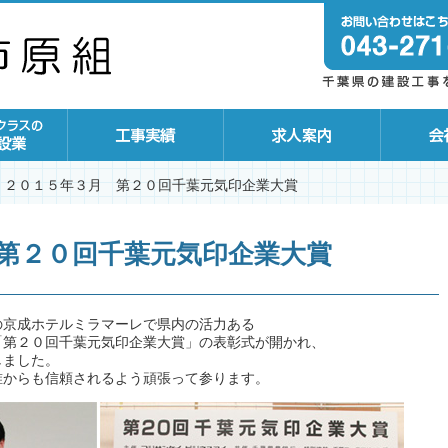
２０１５年３月 第２０回千葉元気印企業大賞
第２０回千葉元気印企業大賞
の京成ホテルミラマーレで県内の活力ある
「第２０回千葉元気印企業大賞」の表彰式が開かれ、
しました。
誰からも信頼されるよう頑張って参ります。