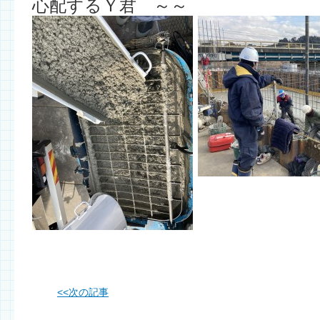
心配するＹ君 ～～
<<
次の記事