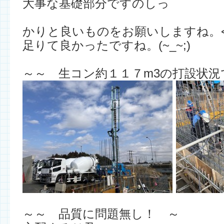
大事な基礎部分ですのしっ
かりと良いものをお願いしますね。<m
足りて良かったですね。(~_~;)
～～ 生コン約１１７m3の打設状況
～～ 品質に問題無し！ ～