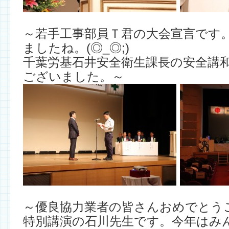
～若手工事部員Ｔ君の大会宣言です
ましたね。(◎_◎;)
千葉労基石井安全衛生課長の安全講
ございました。～
～優良協力業者の皆さんおめでとう
特別講演の石川先生です。今年はみ