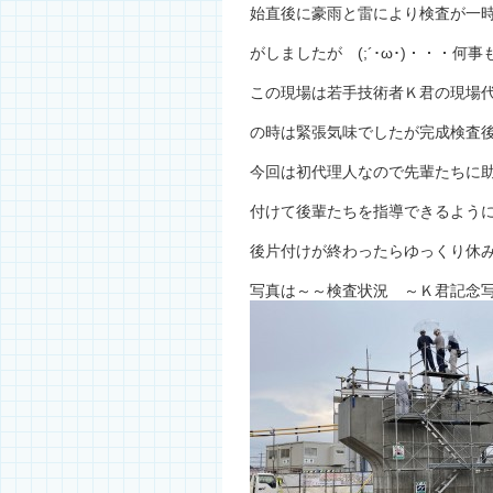
始直後に豪雨と雷により検査が一
がしましたが (;´･ω･)・・・何
この現場は若手技術者Ｋ君の現場
の時は緊張気味でしたが完成検査後は
今回は初代理人なので先輩たちに
付けて後輩たちを指導できるよう
後片付けが終わったらゆっくり休
写真は～～検査状況 ～Ｋ君記念