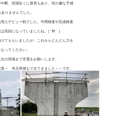
時中断、現場近くに落雷もあり、何か嫌な予感
事もありませんでした。
代理人デビュー戦でした。中間検査や完成検査
笑顔になっていましたね。( ´艸｀)
助けてもらいましたが、これからどんどん力を
になってください。
み次の現場まで充電をお願いします。
写真～ 埼玉県側もできてきました～～です。