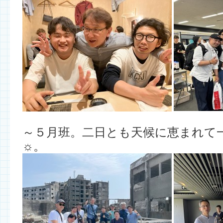
～５月班。二日とも天候に恵まれて
☼。