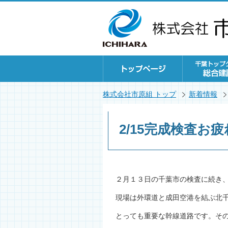
株式会社市原組 トップ
新着情報
2/15完成検査お
２月１３日の千葉市の検査に続き
現場は外環道と成田空港を結ぶ北
とっても重要な幹線道路です。そ